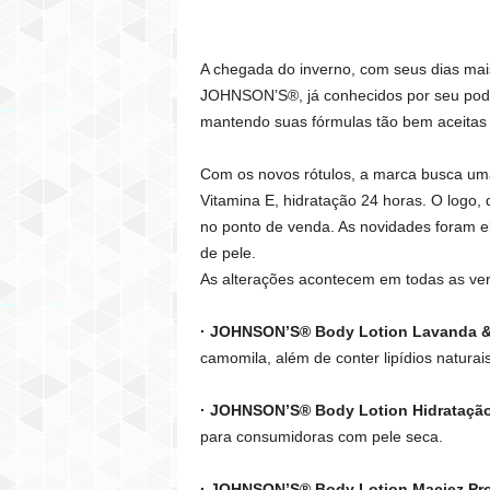
A chegada do inverno, com seus dias mais 
JOHNSON’S®, já conhecidos por seu poder
mantendo suas fórmulas tão bem aceitas
Com os novos rótulos, a marca busca uma
Vitamina E, hidratação 24 horas. O logo, 
no ponto de venda. As novidades foram el
de pele.
As alterações acontecem em todas as ver
· JOHNSON’S® Body Lotion Lavanda &
camomila, além de conter lipídios natura
· JOHNSON’S® Body Lotion Hidratação
para consumidoras com pele seca.
· JOHNSON’S® Body Lotion Maciez Pr