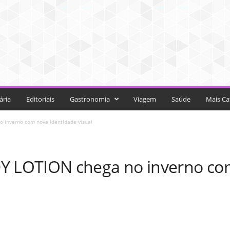
ária
Editoriais
Gastronomia
Viagem
Saúde
Mais Ca
inverno com nova identidade visual
LOTION chega no inverno com