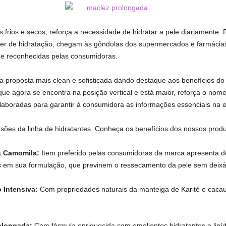
frios e secos, reforça a necessidade de hidratar a pele diariamente. 
 de hidratação, chegam às gôndolas dos supermercados e farmácias 
 e reconhecidas pelas consumidoras.
 proposta mais clean e sofisticada dando destaque aos benefícios do 
que agora se encontra na posição vertical e está maior, reforça o nome
aboradas para garantir à consumidora as informações essenciais na es
sões da linha de hidratantes. Conheça os benefícios dos nossos produ
 Camomila:
Item preferido pelas consumidoras da marca apresenta de
is em sua formulação, que previnem o ressecamento da pele sem deixá
 Intensiva:
Com propriedades naturais da manteiga de Karité e cac
olongada:
Com fórmula enriquecida com emolientes hidratantes e lipíd