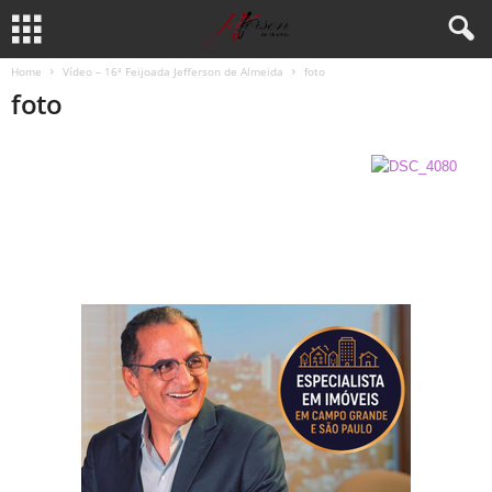
Home
Vídeo – 16ª Feijoada Jefferson de Almeida
foto
foto