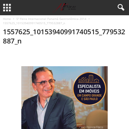
Home
5° Feira Internacional Panamá Gastronômica 2014
1557625_10153940991740515_779532887_n
1557625_10153940991740515_779532
887_n