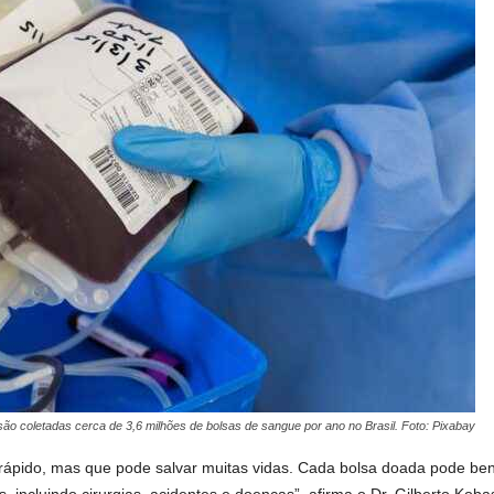
ão coletadas cerca de 3,6 milhões de bolsas de sangue por ano no Brasil. Foto: Pixabay
rápido, mas que pode salvar muitas vidas. Cada bolsa doada pode bene
, incluindo cirurgias, acidentes e doenças”, afirma o Dr. Gilberto K