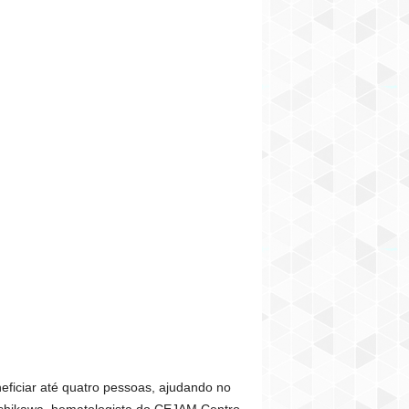
ficiar até quatro pessoas, ajudando no
obashikawa, hematologista do CEJAM Centro