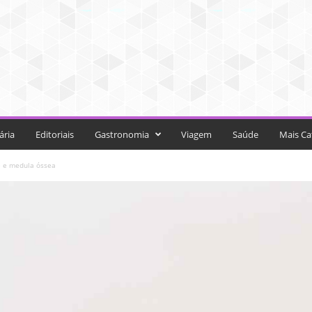
ária
Editoriais
Gastronomia
Viagem
Saúde
Mais Ca
e e medula óssea