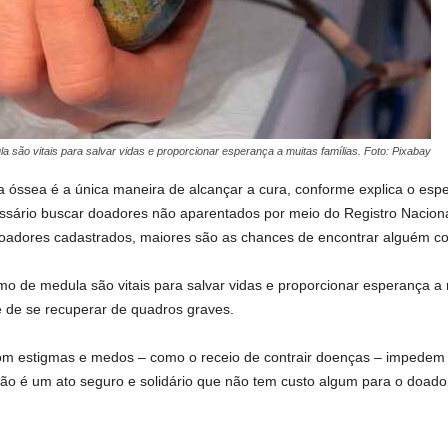
são vitais para salvar vidas e proporcionar esperança a muitas famílias. Foto: Pixabay
a óssea é a única maneira de alcançar a cura, conforme explica o esp
cessário buscar doadores não aparentados por meio do Registro Naci
dores cadastrados, maiores são as chances de encontrar alguém co
o de medula são vitais para salvar vidas e proporcionar esperança a 
e de se recuperar de quadros graves.
 com estigmas e medos – como o receio de contrair doenças – impede
o é um ato seguro e solidário que não tem custo algum para o doador