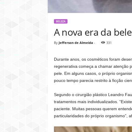
BELEZA
A nova era da bel
By
Jefferson de Almeida
-
331
Durante anos, os cosméticos foram dese
regenerativa começa a chamar atenção por
pele. Em alguns casos, o próprio organis
pouco tempo parecia restrito à ficção cient
Segundo o cirurgião plástico Leandro Fa
tratamentos mais individualizados. “Exist
paciente. Muitas pessoas querem entende
particularidades do próprio organismo”, a