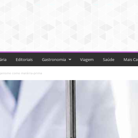
ária
Editoriais
Gastronomia
Viagem
Saúde
Mais Ca
rganismo como matéria-prima