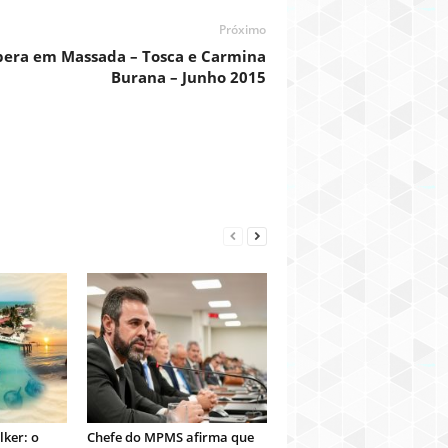
Próximo
 Ópera em Massada – Tosca e Carmina
Burana – Junho 2015
ker: o
Chefe do MPMS afirma que