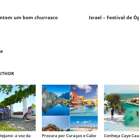
rantem um bom churrasco
Israel – Festival de
da
UTHOR
tejano: a voz da
Procura por Curaçao e Cabo
Conheça Caye Caul