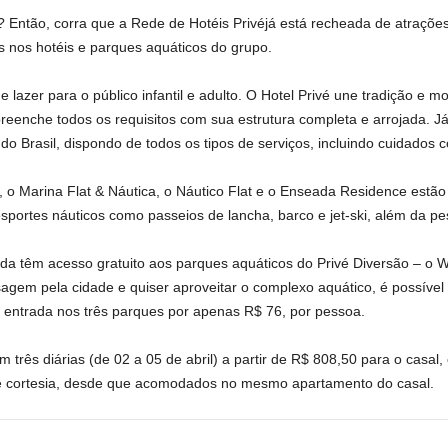
Então, corra que a Rede de Hotéis Privéjá está recheada de atrações.
s nos hotéis e parques aquáticos do grupo.
e lazer para o público infantil e adulto. O Hotel Privé une tradição e
preenche todos os requisitos com sua estrutura completa e arrojada. J
do Brasil, dispondo de todos os tipos de serviços, incluindo cuidados 
 o Marina Flat & Náutica, o Náutico Flat e o Enseada Residence estã
sportes náuticos como passeios de lancha, barco e jet-ski, além da pe
a têm acesso gratuito aos parques aquáticos do Privé Diversão – o Wa
gem pela cidade e quiser aproveitar o complexo aquático, é possível
entrada nos três parques por apenas R$ 76, por pessoa.
 três diárias (de 02 a 05 de abril) a partir de R$ 808,50 para o casa
é cortesia, desde que acomodados no mesmo apartamento do casal.