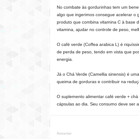
No combate às gordurinhas tem um benefí
algo que ingerimos consegue acelerar o g
produto que combina vitamina C à base de 
vitamina, ajudar no controle de peso, me
O café verde (Coffea arabica L) é riquís
de perda de peso, tendo em vista que pos
energia.
Já o Chá Verde (Camellia sinensis) é uma
queima de gorduras e contribuir na reduçã
O suplemento alimentar café verde + chá
cápsulas ao dia. Seu consumo deve ser a
Anterior