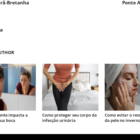
Grã-Bretanha
Ponte A
da
UTHOR
nte impacta a
Como proteger seu corpo da
Como evitar o re
sua boca
infecção urinária
da pele no invern