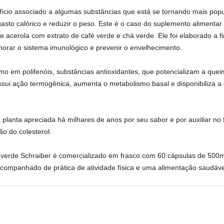
cio associado a algumas substâncias que está se tornando mais popul
asto calórico e reduzir o peso. Este é o caso do suplemento alimentar
acerola com extrato de café verde e chá verde. Ele foi elaborado a fi
lhorar o sistema imunológico e prevenir o envelhecimento.
simo em polifenóis, substâncias antioxidantes, que potencializam a qu
sui ação termogênica, aumenta o metabolismo basal e disponibiliza a
 planta apreciada há milhares de anos por seu sabor e por auxiliar n
o do colesterol.
 verde Schraiber é comercializado em frasco com 60 cápsulas de 500m
companhado de prática de atividade física e uma alimentação saudáve