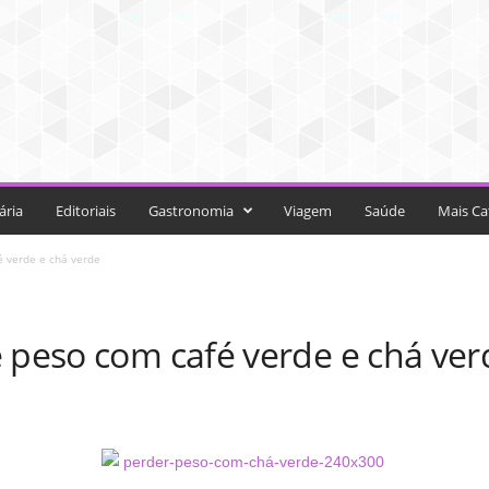
ária
Editoriais
Gastronomia
Viagem
Saúde
Mais Ca
é verde e chá verde
e peso com café verde e chá ver