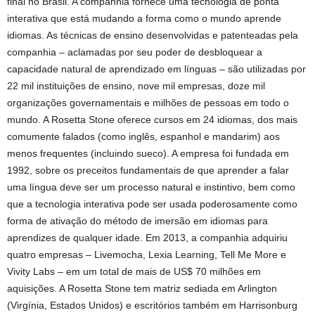
final no Brasil. A companhia fornece uma tecnologia de ponta
interativa que está mudando a forma como o mundo aprende
idiomas. As técnicas de ensino desenvolvidas e patenteadas pela
companhia – aclamadas por seu poder de desbloquear a
capacidade natural de aprendizado em línguas – são utilizadas por
22 mil instituições de ensino, nove mil empresas, doze mil
organizações governamentais e milhões de pessoas em todo o
mundo. A Rosetta Stone oferece cursos em 24 idiomas, dos mais
comumente falados (como inglês, espanhol e mandarim) aos
menos frequentes (incluindo sueco). A empresa foi fundada em
1992, sobre os preceitos fundamentais de que aprender a falar
uma língua deve ser um processo natural e instintivo, bem como
que a tecnologia interativa pode ser usada poderosamente como
forma de ativação do método de imersão em idiomas para
aprendizes de qualquer idade. Em 2013, a companhia adquiriu
quatro empresas – Livemocha, Lexia Learning, Tell Me More e
Vivity Labs – em um total de mais de US$ 70 milhões em
aquisições. A Rosetta Stone tem matriz sediada em Arlington
(Virgínia, Estados Unidos) e escritórios também em Harrisonburg