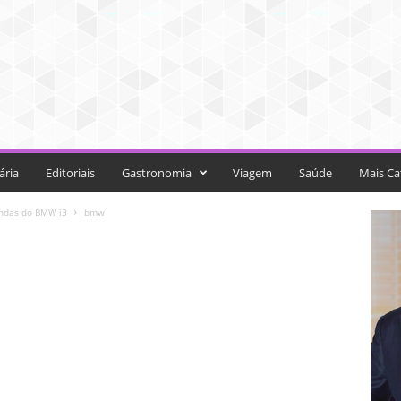
ária
Editoriais
Gastronomia
Viagem
Saúde
Mais Ca
endas do BMW i3
bmw