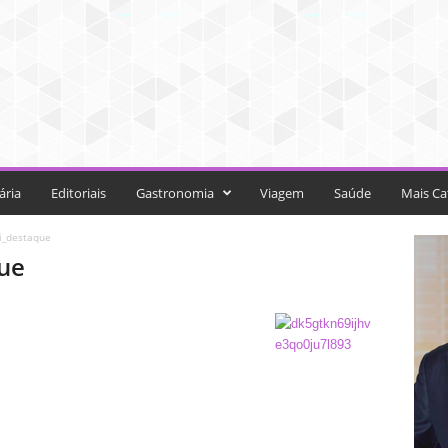
ária
Editoriais
Gastronomia
Viagem
Saúde
Mais Ca
i_destaque
ue