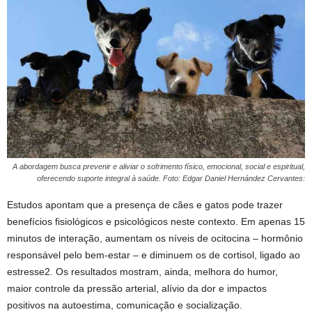
A abordagem busca prevenir e aliviar o sofrimento físico, emocional, social e espiritual,
oferecendo suporte integral à saúde. Foto: Edgar Daniel Hernández Cervantes:
Estudos apontam que a presença de cães e gatos pode trazer
benefícios fisiológicos e psicológicos neste contexto. Em apenas 15
minutos de interação, aumentam os níveis de ocitocina – hormônio
responsável pelo bem-estar – e diminuem os de cortisol, ligado ao
estresse2. Os resultados mostram, ainda, melhora do humor,
maior controle da pressão arterial, alívio da dor e impactos
positivos na autoestima, comunicação e socialização.