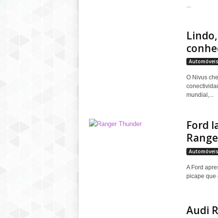
...
Lindo,
conhe
Automóvei
O Nivus che
conectivida
mundial,...
Ford l
Range
Automóvei
A Ford apre
picape que c
Audi 