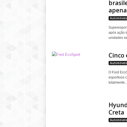
brasil
apenas
Automóvei
Superesport
após ação i
unidades se
Cinco 
Automóvei
O Ford EcoS
esportivos 
totalmente..
Hyunda
Creta
Automóvei