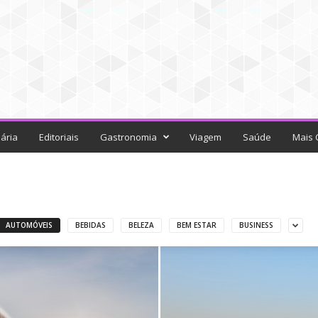
ária
Editoriais
Gastronomia
Viagem
Saúde
Mais 
AUTOMÓVEIS
BEBIDAS
BELEZA
BEM ESTAR
BUSINESS