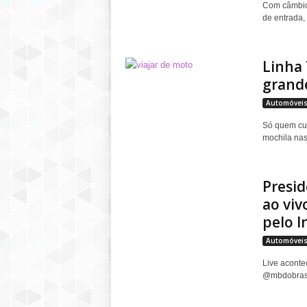
Com câmbio
de entrada,
Linha 
grande
Automóvei
Só quem cur
mochila nas 
Presi
ao viv
pelo 
Automóvei
Live aconte
@mbdobrasil