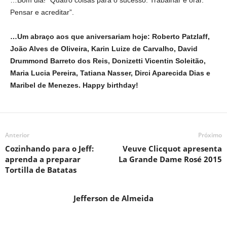
…Bom dia! “Quatro coisas para o sucesso: Trabalhar e orar.
Pensar e acreditar”.
…Um abraço aos que aniversariam hoje: Roberto Patzlaff,
João Alves de Oliveira, Karin Luize de Carvalho, David
Drummond Barreto dos Reis, Donizetti Vicentin Soleitão,
Maria Lucia Pereira, Tatiana Nasser, Dirci Aparecida Dias e
Maribel de Menezes. Happy birthday!
Anterior
Próximo
Cozinhando para o Jeff:
Veuve Clicquot apresenta
aprenda a preparar
La Grande Dame Rosé 2015
Tortilla de Batatas
Jefferson de Almeida