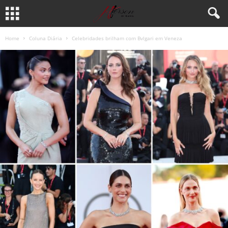
Home
Coluna Diária
Celebridades brilham com Bvlgari em Veneza