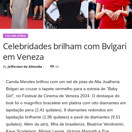
COLUNA DIÁRIA
Celebridades brilham com Bvlgari
em Veneza
By
Jefferson de Almeida
-
62
Camila Mendes brilhou com um set de joias de Alta Joalheria
Bvlgari ao cruzar o tapete vermelho para a estreia de “Baby
Girl”, no Festival de Cinema de Veneza 2024. O destaque do
look foi o magnífico bracelete em platina com oito diamantes em
lapidação pera (2,41 quilates), 8 diamantes redondos em
lapidação brilhante (1,96 quilates) e pavê de diamantes (9,51
quilates). Além da atriz, filha de brasileiros, Beatrice Vendramin,
Kaya Scodelario, Miriam Leone, Victoria Magrath e Eva