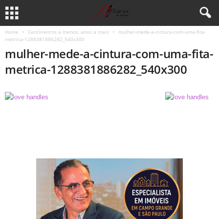
Home
Centímetros a menos, anos a mais
mulher-mede-a-cintura-com-uma-fita-
metrica-1288381886282_540x300
mulher-mede-a-cintura-com-uma-fita-
metrica-1288381886282_540x300