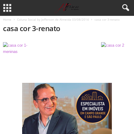
Home
Coluna Social by Jefferson de Almeida 03/08/2014
casa cor 3-renato
casa cor 3-renato