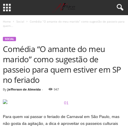
Home
Social
Comédia “O amante do meu marido” como sugestão de passeio para
quem...
SOCIAL
Comédia “O amante do meu
marido” como sugestão de
passeio para quem estiver em SP
no feriado
By
Jefferson de Almeida
-
947
Para quem vai passar o feriado de Carnaval em São Paulo, mas
não gosta da agitação, a dica é aproveitar os passeios culturais