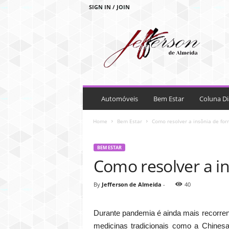
SIGN IN / JOIN
J
e
f
f
e
r
s
o
Automóveis
Bem Estar
Coluna Di
n
d
Home
Bem Estar
Como resolver a insônia de form
e
A
BEM ESTAR
l
Como resolver a in
m
e
i
By
Jefferson de Almeida
-
40
d
a
Durante pandemia é ainda mais recorren
medicinas tradicionais como a Chines