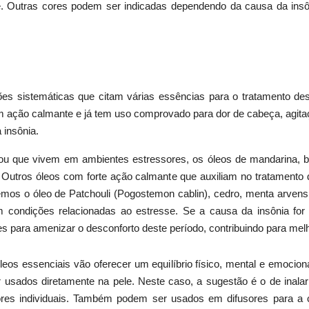
e. Outras cores podem ser indicadas dependendo da causa da insô
es sistemáticas que citam várias essências para o tratamento des
em ação calmante e já tem uso comprovado para dor de cabeça, agita
insônia.
, ou que vivem em ambientes estressores, os óleos de mandarina, 
Outros óleos com forte ação calmante que auxiliam no tratamento 
mos o óleo de Patchouli (Pogostemon cablin), cedro, menta arvensis,
m condições relacionadas ao estresse. Se a causa da insônia for
es para amenizar o desconforto deste período, contribuindo para melh
eos essenciais vão oferecer um equilíbrio físico, mental e emocion
 usados diretamente na pele. Neste caso, a sugestão é o de inala
adores individuais. Também podem ser usados em difusores para a 