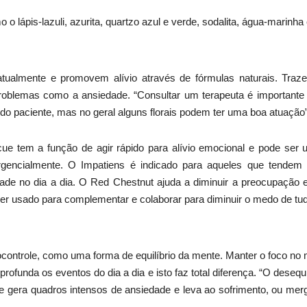
o lápis-lazuli, azurita, quartzo azul e verde, sodalita, água-marinha 
tualmente e promovem alívio através de fórmulas naturais. Tra
oblemas como a ansiedade. “Consultar um terapeuta é importante 
 do paciente, mas no geral alguns florais podem ter uma boa atuação”
e tem a função de agir rápido para alívio emocional e pode ser
ergencialmente. O Impatiens é indicado para aqueles que tendem
dade no dia a dia. O Red Chestnut ajuda a diminuir a preocupação
er usado para complementar e colaborar para diminuir o medo de tud
controle, como uma forma de equilíbrio da mente. Manter o foco n
rofunda os eventos do dia a dia e isto faz total diferença. “O desequi
e gera quadros intensos de ansiedade e leva ao sofrimento, ou mer