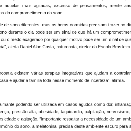
te aquelas mais agitadas, excesso de pensamentos, mente ans
sas do comprometimento do sono.
 de sono diferentes, mas as horas dormidas precisam trazer no di
sono durante o dia pode ser um sinal de que há um comprometimen
ou o medo exagerado por qualquer motivo pode ser um sinal de que o
, alerta Daniel Alan Costa, naturopata, diretor da Escola Brasileira 
uropatia existem várias terapias integrativas que ajudam a contr
casa e ajudar a família toda nesse momento de incerteza”, afirma.
lmante podendo ser utilizada em casos agudos como dor, inflamaçõe
ça, pressão alta, obesidade, taquicardia, palpitação, nervosismo, i
siedade e agitação. “Importante ressaltar a necessidade de um amb
hormônio do sono, a melatonina, precisa deste ambiente escuro para 