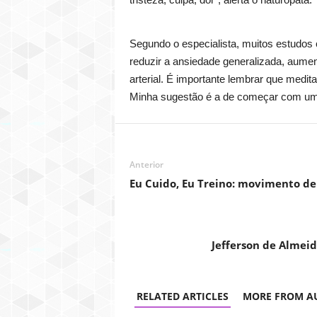
tristeza, culpa, dor”, alerta o naturopata.
Segundo o especialista, muitos estudos c
reduzir a ansiedade generalizada, aument
arterial. É importante lembrar que medi
Minha sugestão é a de começar com um 
Anterior
Eu Cuido, Eu Treino: movimento d
Jefferson de Almei
RELATED ARTICLES
MORE FROM A