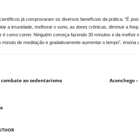
ientíficos já comprovaram os diversos benefícios da prática. “É poss
ar a imunidade, melhorar o sono, as dores crônicas, diminuir a freq
tar é como correr. Ninguém começa fazendo 30 minutos e da melhor m
minuto de meditação e gradativamente aumentar o tempo”, ensina o
e combate ao sedentarismo
Aconchego –
da
UTHOR