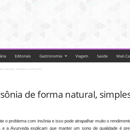
ária
Editoriais
Gastronomia
Viagem
Saúde
Mais Ca
a natural, simples e eficiente
sônia de forma natural, simples
te o problema com insônia e isso pode atrapalhar muito o rendimen
a e a Ayurveda explicam que manter um sono de qualidade é pres