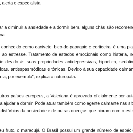
 alerta o especialista.
r a diminuir a ansiedade e a dormir bem, alguns chás são recomend
na.
conhecido como canivete, bico-de-papagaio e corticeira, é uma pla
s ao estresse. Tratamento de estados emocionais como histeria, n
ão devido às suas propriedades antidepressivas, hipnótica, sedat
icas, antiespasmódicas e tônicas. Devido à sua capacidade calmante 
ônia, por exemplo”, explica o naturopata.
ros países europeus, a Valeriana é aprovada oficialmente por a
para ajudar a dormir. Pode atuar também como agente calmante nas si
 de distúrbios da ansiedade e de outras doenças que pioram com o est
eu fruto, o maracujá. O Brasil possui um grande número de espéci