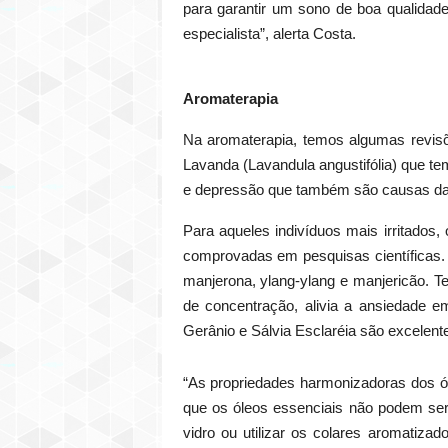
para garantir um sono de boa qualidad
especialista”, alerta Costa.
Aromaterapia
Na aromaterapia, temos algumas revisõ
Lavanda (Lavandula angustifólia) que t
e depressão que também são causas da 
Para aqueles indivíduos mais irritados
comprovadas em pesquisas científicas. 
manjerona, ylang-ylang e manjericão. Te
de concentração, alivia a ansiedade e
Gerânio e Sálvia Esclaréia são excelent
“As propriedades harmonizadoras dos ól
que os óleos essenciais não podem ser
vidro ou utilizar os colares aromatiz