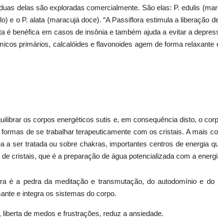
uas delas são exploradas comercialmente. São elas: P. edulis (mara
lo) e o P. alata (maracujá doce). “A Passiflora estimula a liberação
nta é benéfica em casos de insônia e também ajuda a evitar a depre
cos primários, calcalóides e flavonoides agem de forma relaxante 
uilibrar os corpos energéticos sutis e, em consequência disto, o corp
s formas de se trabalhar terapeuticamente com os cristais. A mais c
a a ser tratada ou sobre chakras, importantes centros de energia 
 de cristais, que é a preparação de água potencializada com a energia 
ra é a pedra da meditação e transmutação, do autodomínio e do r
nte e integra os sistemas do corpo.
, liberta de medos e frustrações, reduz a ansiedade.