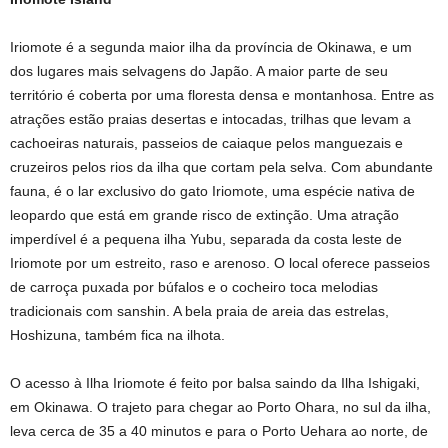
Iriomote é a segunda maior ilha da província de Okinawa, e um
dos lugares mais selvagens do Japão. A maior parte de seu
território é coberta por uma floresta densa e montanhosa. Entre as
atrações estão praias desertas e intocadas, trilhas que levam a
cachoeiras naturais, passeios de caiaque pelos manguezais e
cruzeiros pelos rios da ilha que cortam pela selva. Com abundante
fauna, é o lar exclusivo do gato Iriomote, uma espécie nativa de
leopardo que está em grande risco de extinção. Uma atração
imperdível é a pequena ilha Yubu, separada da costa leste de
Iriomote por um estreito, raso e arenoso. O local oferece passeios
de carroça puxada por búfalos e o cocheiro toca melodias
tradicionais com sanshin. A bela praia de areia das estrelas,
Hoshizuna, também fica na ilhota.
O acesso à Ilha Iriomote é feito por balsa saindo da Ilha Ishigaki,
em Okinawa. O trajeto para chegar ao Porto Ohara, no sul da ilha,
leva cerca de 35 a 40 minutos e para o Porto Uehara ao norte, de