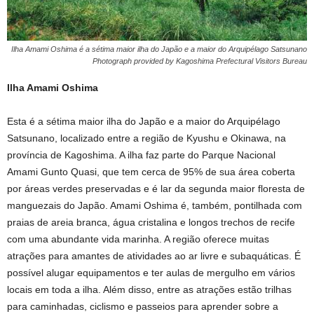
Ilha Amami Oshima é a sétima maior ilha do Japão e a maior do Arquipélago Satsunano
Photograph provided by Kagoshima Prefectural Visitors Bureau
Ilha Amami Oshima
Esta é a sétima maior ilha do Japão e a maior do Arquipélago
Satsunano, localizado entre a região de Kyushu e Okinawa, na
província de Kagoshima. A ilha faz parte do Parque Nacional
Amami Gunto Quasi, que tem cerca de 95% de sua área coberta
por áreas verdes preservadas e é lar da segunda maior floresta de
manguezais do Japão. Amami Oshima é, também, pontilhada com
praias de areia branca, água cristalina e longos trechos de recife
com uma abundante vida marinha. A região oferece muitas
atrações para amantes de atividades ao ar livre e subaquáticas. É
possível alugar equipamentos e ter aulas de mergulho em vários
locais em toda a ilha. Além disso, entre as atrações estão trilhas
para caminhadas, ciclismo e passeios para aprender sobre a