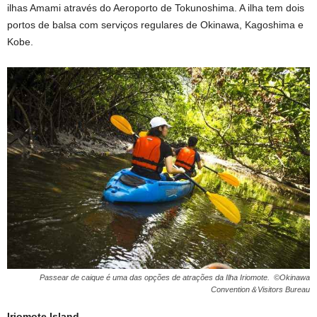
ilhas Amami através do Aeroporto de Tokunoshima. A ilha tem dois
portos de balsa com serviços regulares de Okinawa, Kagoshima e
Kobe.
Passear de caique é uma das opções de atrações da Ilha Iriomote. ©Okinawa
Convention＆Visitors Bureau
Iriomote Island