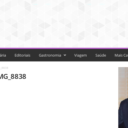
ária
Editoriais
Gastronomia
Viagem
Saúde
Mais Ca
_8838
MG_8838