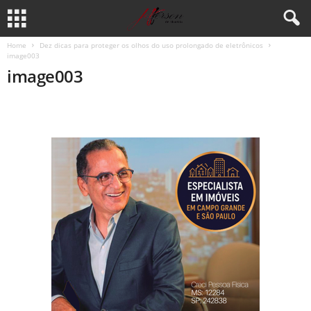
Home
Dez dicas para proteger os olhos do uso prolongado de eletrônicos
image003
image003