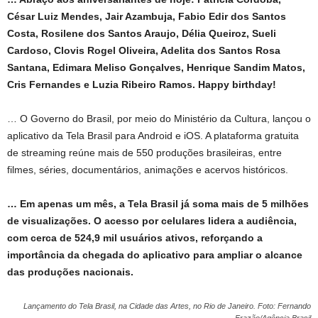
César Luiz Mendes, Jair Azambuja, Fabio Edir dos Santos
Costa, Rosilene dos Santos Araujo, Délia Queiroz, Sueli
Cardoso, Clovis Rogel Oliveira, Adelita dos Santos Rosa
Santana, Edimara Meliso Gonçalves, Henrique Sandim Matos,
Cris Fernandes e Luzia Ribeiro Ramos. Happy birthday!
… O Governo do Brasil, por meio do Ministério da Cultura, lançou o
aplicativo da Tela Brasil para Android e iOS. A plataforma gratuita
de streaming reúne mais de 550 produções brasileiras, entre
filmes, séries, documentários, animações e acervos históricos.
… Em apenas um mês, a Tela Brasil já soma mais de 5 milhões
de visualizações. O acesso por celulares lidera a audiência,
com cerca de 524,9 mil usuários ativos, reforçando a
importância da chegada do aplicativo para ampliar o alcance
das produções nacionais.
Lançamento do Tela Brasil, na Cidade das Artes, no Rio de Janeiro. Foto: Fernando