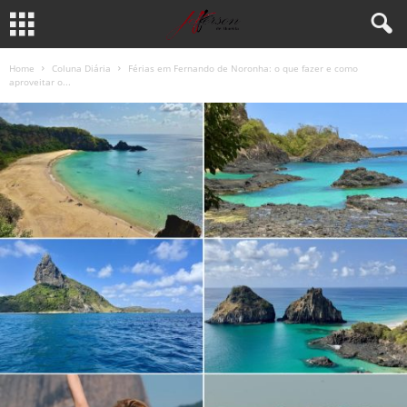
Home
Coluna Diária
Férias em Fernando de Noronha: o que fazer e como
aproveitar o...