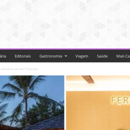
ária
Editoriais
Gastronomia
Viagem
Saúde
Mais Ca
 primeira vez em Trancoso