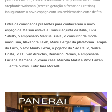
joalheria Frattina, como o casal Jairo e Mey Waisman e a filha
Stephanie Waisman (terceira geração a frente da Frattina)
inauguraram o novo espaço com um emblemático corte de fita.
Entre os convidados presentes para conhecerem o novo
espaço da Maison estava a Cônsul adjunta da Itália, Lívia
Satullo, o empresário Marcus Buaiz , o consultor de moda
masculina, Alexandre Taleb, Manu Berger da plataforma Terapia
do Luxo, o ator Murilo Cezar, o jogador do São Paulo, Walce
Costa, o DJ Ivan Arcuchin, Bernardo Parnes, a empresária
Luciana Mamede, o jovem casal Marcela Maluf e Vitor Paizan
… entre outros. Foto: Iara Morselli