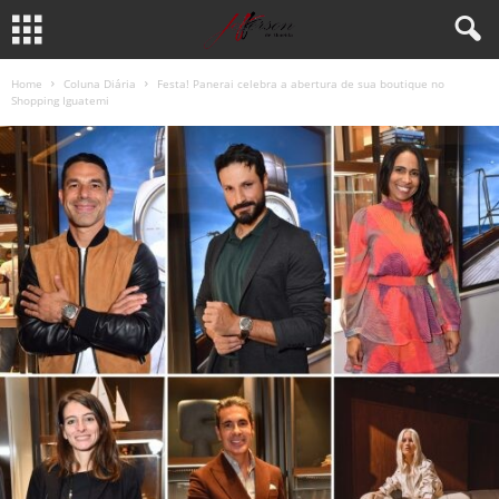
Home
Coluna Diária
Festa! Panerai celebra a abertura de sua boutique no
Shopping Iguatemi