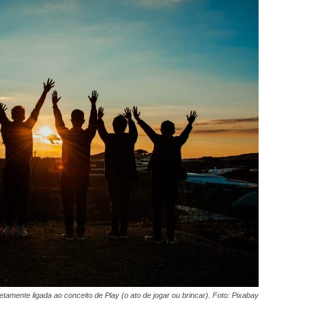
etamente ligada ao conceito de Play (o ato de jogar ou brincar). Foto: Pixabay