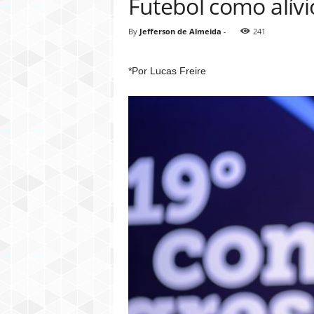
Futebol como alív
By
Jefferson de Almeida
-
241
*Por Lucas Freire