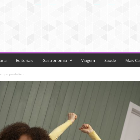
ária
Editoriais
Gastronomia
Viagem
Saúde
Mais Ca
tempo produtivo