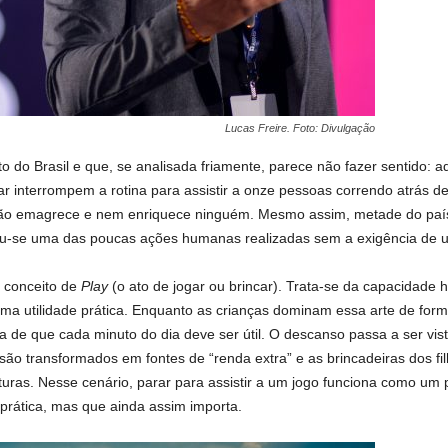
Lucas Freire. Foto: Divulgação
do Brasil e que, se analisada friamente, parece não fazer sentido: ad
ar interrompem a rotina para assistir a onze pessoas correndo atrás d
 não emagrece e nem enriquece ninguém. Mesmo assim, metade do paí
ornou-se uma das poucas ações humanas realizadas sem a exigência de 
o conceito de
Play
(o ato de jogar ou brincar). Trata-se da capacidade 
uma utilidade prática. Enquanto as crianças dominam essa arte de for
a de que cada minuto do dia deve ser útil. O descanso passa a ser vi
são transformados em fontes de “renda extra” e as brincadeiras dos fil
ras. Nesse cenário, parar para assistir a um jogo funciona como um p
prática, mas que ainda assim importa.