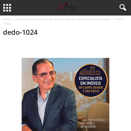
Home
Hepatite B causa mais de meio milhão de óbitos ao ano no mundo
dedo-
1024
dedo-1024