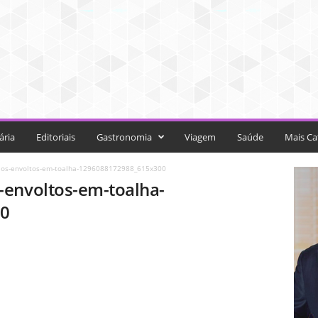
ária
Editoriais
Gastronomia
Viagem
Saúde
Mais Ca
los-envoltos-em-toalha-1296088172988_615x300
-envoltos-em-toalha-
00