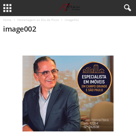
Home
Homenagem ao Dia da Pizza
image002
image002