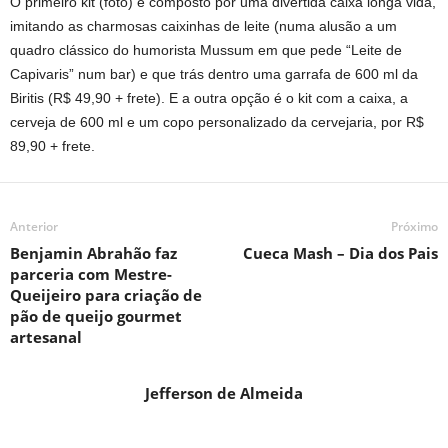
O primeiro kit (foto) é composto por uma divertida caixa longa vida,
imitando as charmosas caixinhas de leite (numa alusão a um
quadro clássico do humorista Mussum em que pede “Leite de
Capivaris” num bar) e que trás dentro uma garrafa de 600 ml da
Biritis (R$ 49,90 + frete). E a outra opção é o kit com a caixa, a
cerveja de 600 ml e um copo personalizado da cervejaria, por R$
89,90 + frete.
Anterior
Próximo
Benjamin Abrahão faz
Cueca Mash – Dia dos Pais
parceria com Mestre-
Queijeiro para criação de
pão de queijo gourmet
artesanal
Jefferson de Almeida