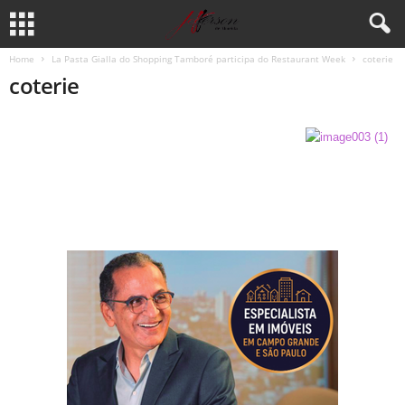
Home
La Pasta Gialla do Shopping Tamboré participa do Restaurant Week
coterie
coterie