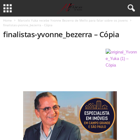
Home
Marcelo Yuka recebe Yvonne Bezerra de Mello para falar sobre os jovens
finalistas-yvonne_bezerra - Cópia
finalistas-yvonne_bezerra – Cópia