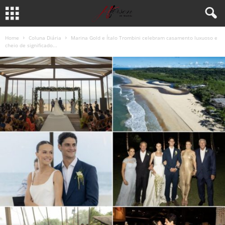
Home
Coluna Diária
Marina Gold e Ítalo Trombini celebram casamento luxuoso e
cheio de significado...