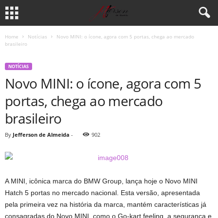
Home
Notícias
Novo MINI: o ícone, agora com 5 portas, chega ao mercado
brasileiro
NOTÍCIAS
Novo MINI: o ícone, agora com 5
portas, chega ao mercado
brasileiro
By
Jefferson de Almeida
-
902
A MINI, icônica marca do BMW Group, lança hoje o Novo MINI
Hatch 5 portas no mercado nacional. Esta versão, apresentada
pela primeira vez na história da marca, mantém características já
consagradas do Novo MINI, como o Go-kart feeling, a segurança e