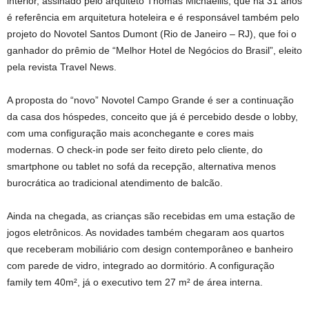
interior, assinado pelo arquiteto Thomas Michaellis, que há 31 anos
é referência em arquitetura hoteleira e é responsável também pelo
projeto do Novotel Santos Dumont (Rio de Janeiro – RJ), que foi o
ganhador do prêmio de “Melhor Hotel de Negócios do Brasil”, eleito
pela revista Travel News.
A proposta do “novo” Novotel Campo Grande é ser a continuação
da casa dos hóspedes, conceito que já é percebido desde o lobby,
com uma configuração mais aconchegante e cores mais
modernas. O check-in pode ser feito direto pelo cliente, do
smartphone ou tablet no sofá da recepção, alternativa menos
burocrática ao tradicional atendimento de balcão.
Ainda na chegada, as crianças são recebidas em uma estação de
jogos eletrônicos. As novidades também chegaram aos quartos
que receberam mobiliário com design contemporâneo e banheiro
com parede de vidro, integrado ao dormitório. A configuração
family tem 40m², já o executivo tem 27 m² de área interna.