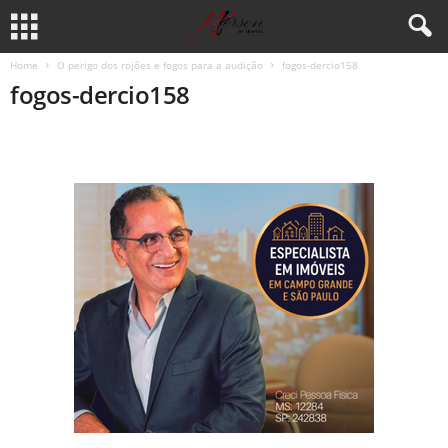
Home
O perigo dos rojões e fogos para a audição
fogos-dercio158
fogos-dercio158