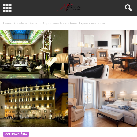
Home
Coluna Diária
O primeiro hotel Orient Express em Roma
COLUNA DIÁRIA