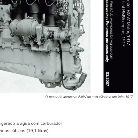
O motor de aeronave BMW de seis cilindros em linha 1917
efrigerado a água com carburador
das cúbicas (19,1 litros)