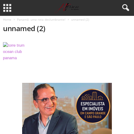
Home
Panamá: uma rota deslumbrante!
unnamed (2)
unnamed (2)