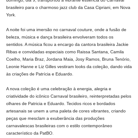
domingo, dia 9, transportou a vibrante essência do Carnaval
brasileiro para o charmoso jazz club da Casa Cipriani, em Nova
York.
A noite foi uma imersão no carnaval couture, onde a fusão de
beleza, música e dança brasileira envolveram todos os
sentidos. A música ficou a encargo da cantora brasileira Jackie
Ribas e convidadas especiais como Raissa Santana, Camila
Coelho, Maria Braz, Jordana Maia, Josy Ramos, Bruna Tenório,
Leonie Hanne e Liz Gilles vestiram looks da coleção, dando vida
às criações de Patrícia e Eduardo.
A nova coleção é uma celebração à energia, alegria e
criatividade do icônico Carnaval brasileiro, reinterpretadas pelos
olhares de Patricia e Eduardo. Tecidos ricos e bordados
artesanais se unem a uma paleta de cores vibrantes, criando
peças que mesclam a exuberância das produções
carnavalescas brasileiras com o estilo contemporâneo
característico da PatBO.