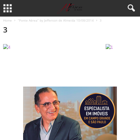
Home
“Ponte Aérea” by Jefferson de Almeida 10/08/2014
3
3