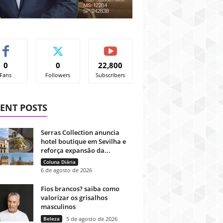
0
0
22,800
Fans
Followers
Subscribers
ENT POSTS
Serras Collection anuncia
hotel boutique em Sevilha e
reforça expansão da...
Coluna Diária
6 de agosto de 2026
Fios brancos? saiba como
valorizar os grisalhos
masculinos
Beleza
5 de agosto de 2026