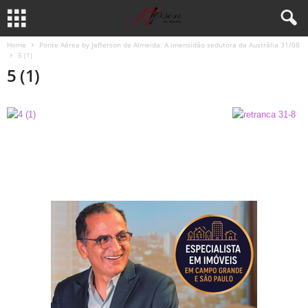
Home
Ponte Aérea by Jefferson de Almeida: A imensidão sedutora da Austrália 31/08
5 (1)
5 (1)