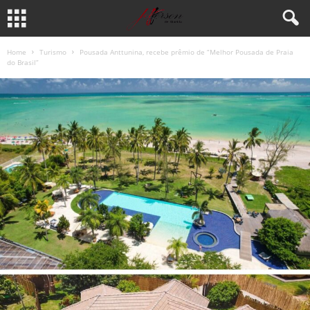
Home
Turismo
Pousada Anttunina, recebe prêmio de “Melhor Pousada de Praia
do Brasil”