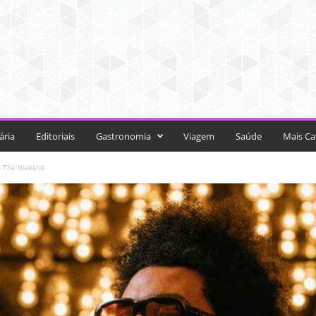
ária
Editoriais
Gastronomia
Viagem
Saúde
Mais Ca
do The Weeknd