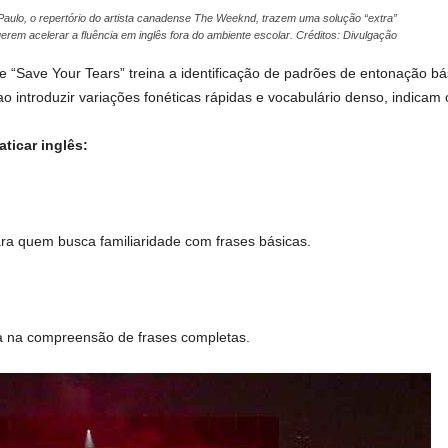
aulo, o repertório do artista canadense The Weeknd, trazem uma solução “extra”
erem acelerar a fluência em inglês fora do ambiente escolar. Créditos: Divulgação
” e “Save Your Tears” treina a identificação de padrões de entonação 
 ao introduzir variações fonéticas rápidas e vocabulário denso, indicam 
ticar inglês:
para quem busca familiaridade com frases básicas.
ia na compreensão de frases completas.