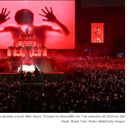
o durante a turnê ‘After Hours Til Dawn’ no MorumBIS em 7 de setembro de 2024 em São
Paulo, Brasil. Foto: Pedro Vilela/Getty Images