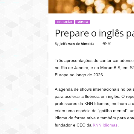
EDUCAÇÃO
MÚSICA
Prepare o inglês 
By
Jefferson de Almeida
-
91
Três apresentações do cantor canadense 
no Rio de Janeiro, e no MorumBIS, em São
Europa ao longo de 2026.
A agenda de shows internacionais no país
para acelerar a fluência em inglês. O rep
professores da KNN Idiomas, melhora a co
criam uma espécie de “gatilho mental”, u
idioma de forma ativa e também para ente
fundador e CEO da
KNN Idiomas
.