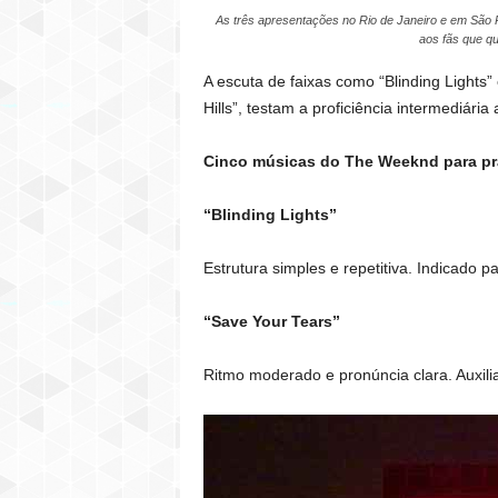
As três apresentações no Rio de Janeiro e em São P
aos fãs que qu
A escuta de faixas como “Blinding Lights
Hills”, testam a proficiência intermediária
Cinco músicas do The Weeknd para pra
“Blinding Lights”
Estrutura simples e repetitiva. Indicado 
“Save Your Tears”
Ritmo moderado e pronúncia clara. Auxil