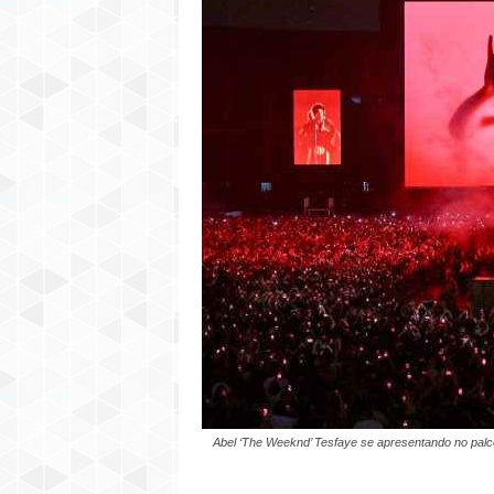
Abel ‘The Weeknd’ Tesfaye se apresentando no palc