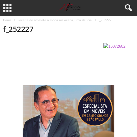
Home
Receita de omelete à moda mexicana, uma delícia!
f_252227
f_252227