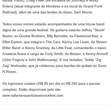
banda Traffic), Craig Fuller (ex-vocalista do Journey) e Micky
Dolenz (atual integrante do Monkees e ex-vocal do Grand Funk
Railroad), além de uma das lendas do blues, Sam Moore.
Todos esses nomes estarão acompanhados de uma house band
digna de uma grande festival. Na guitarra estarão Jeffrey “Skunk”
Baxter, ex-Doobie Brothers; Billy Burnette, ex-Fleetwood Mac; e
Elliot Easton, que integra o The Cars. Kenny Lee Lewis, da Steven
Miller Band; e Kenny Gradney, da Little Feat, comandarão o baixo.
A bateria ficará a cargo de Curly Smith, do Boston; e Kenny Aronoff
(John Fogerty e John Mellencamp). E nos teclados, Teddy “Zig
Zag” Andreadis, que já colaborou para bandas do quilate do Guns
N´Roses.
Os ingressos custam US$ 95 por dia ou R$ 250 para o pacote
completo. Estão disponíveis pelo site
www.vallartanayaritclassicrockfest.com.