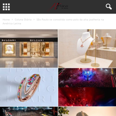
Home
Coluna Diária
São Paulo se consolida como polo da alta joalheria na
América Latina