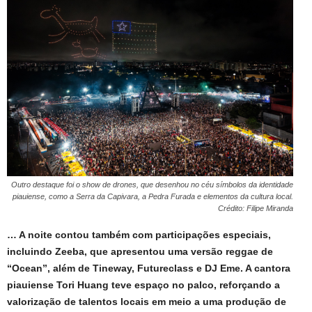
Outro destaque foi o show de drones, que desenhou no céu símbolos da identidade
piauiense, como a Serra da Capivara, a Pedra Furada e elementos da cultura local.
Crédito: Filipe Miranda
… A noite contou também com participações especiais,
incluindo Zeeba, que apresentou uma versão reggae de
“Ocean”, além de Tineway, Futureclass e DJ Eme. A cantora
piauiense Tori Huang teve espaço no palco, reforçando a
valorização de talentos locais em meio a uma produção de