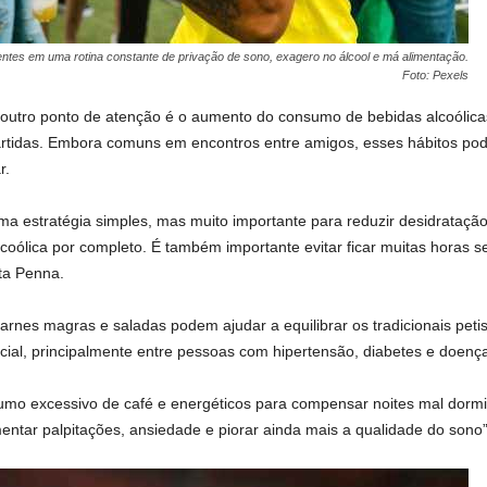
entes em uma rotina constante de privação de sono, exagero no álcool e má alimentação.
Foto: Pexels
utro ponto de atenção é o aumento do consumo de bebidas alcoólicas,
artidas. Embora comuns em encontros entre amigos, esses hábitos pod
r.
ma estratégia simples, mas muito importante para reduzir desidratação
coólica por completo. É também importante evitar ficar muitas horas se
ta Penna.
carnes magras e saladas podem ajudar a equilibrar os tradicionais pet
al, principalmente entre pessoas com hipertensão, diabetes e doença
umo excessivo de café e energéticos para compensar noites mal dorm
ntar palpitações, ansiedade e piorar ainda mais a qualidade do sono”