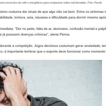
umo excessivo de café e energéticos para compensar noites mal dormidas. Foto: Pexels
anismo costuma dar sinais de que algo não vai bem. Entre os sintomas
tabilidade, tontura, azia, náuseas e dificuldade para dormir mesmo após
mediata. “Dor no peito, falta de ar, desmaios, confusão mental e palp
 já possuem doenças crônicas”, alerta Penna.
rante a competição. Jogos decisivos costumam gerar ansiedade, tens
o, é importante lembrar que o esporte deve funcionar como momento d