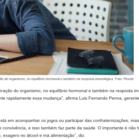
o do organismo, no equilíbrio hormonal e também na resposta imunológica. Foto: Pexels
eração do organismo, no equilíbrio hormonal e também na resposta 
sente rapidamente essa mudança”, afirma Luis Fernando Penna, gerent
está em acompanhar os jogos ou participar das confraternizações, mas
 convivência, e isso também faz parte da saúde. O importante é não 
, exagero no álcool e má alimentação”, diz.