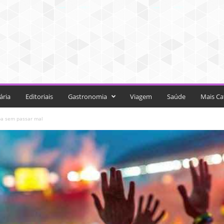
ária
Editoriais
Gastronomia
Viagem
Saúde
Mais Ca
pa sem passar mal