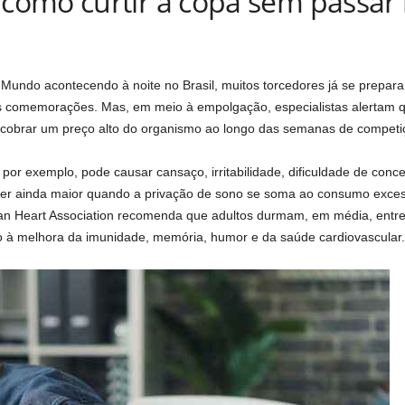
omo curtir a copa sem passar
Mundo acontecendo à noite no Brasil, muitos torcedores já se prepar
das comemorações. Mas, em meio à empolgação, especialistas alertam 
 cobrar um preço alto do organismo ao longo das semanas de competi
, por exemplo, pode causar cansaço, irritabilidade, dificuldade de con
ser ainda maior quando a privação de sono se soma ao consumo excess
can Heart Association recomenda que adultos durmam, em média, entre
 à melhora da imunidade, memória, humor e da saúde cardiovascular.