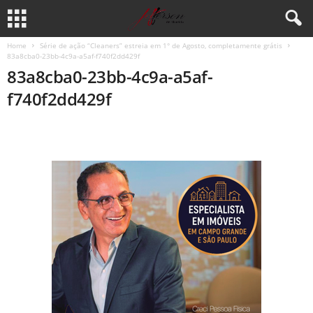
Home
Série de ação “Cleaners” estreia em 1° de Agosto, completamente grátis
83a8cba0-23bb-4c9a-a5af-f740f2dd429f
83a8cba0-23bb-4c9a-a5af-
f740f2dd429f