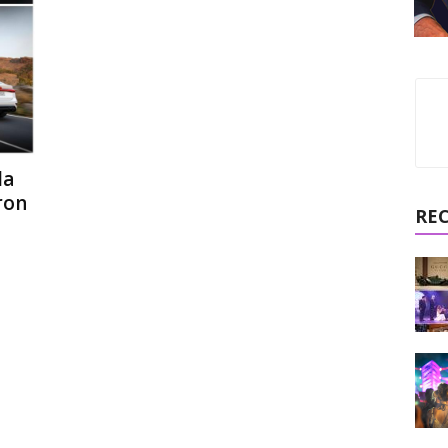
da
ron
RE